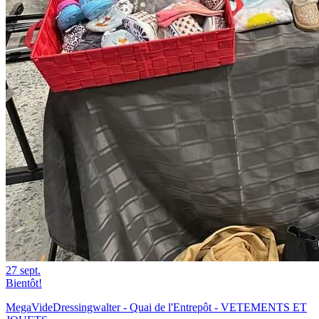
27
sept.
Bientôt!
MegaVideDressingwalter - Quai de l'Entrepôt - VETEMENTS ET