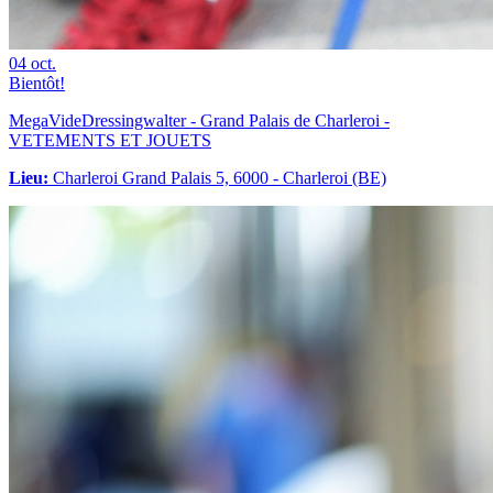
04
oct.
Bientôt!
MegaVideDressingwalter - Grand Palais de Charleroi -
VETEMENTS ET JOUETS
Lieu:
Charleroi Grand Palais 5, 6000 - Charleroi (BE)