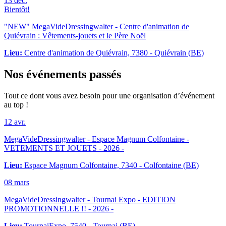
13
déc.
Bientôt!
"NEW" MegaVideDressingwalter - Centre d'animation de
Quiévrain : Vêtements-jouets et le Père Noël
Lieu:
Centre d'animation de Quiévrain, 7380 - Quiévrain (BE)
Nos
événements passés
Tout ce dont vous avez besoin pour une organisation d’événement
au top !
12
avr.
MegaVideDressingwalter - Espace Magnum Colfontaine -
VETEMENTS ET JOUETS
- 2026 -
Lieu:
Espace Magnum Colfontaine, 7340 - Colfontaine (BE)
08
mars
MegaVideDressingwalter - Tournai Expo - EDITION
PROMOTIONNELLE !!
- 2026 -
Lieu:
TournaiExpo, 7540 - Tournai (BE)