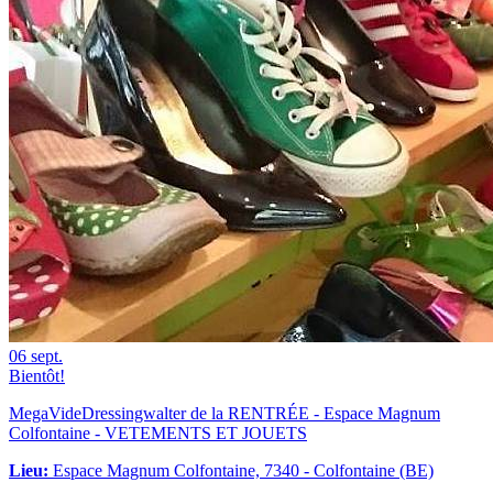
06
sept.
Bientôt!
MegaVideDressingwalter de la RENTRÉE - Espace Magnum
Colfontaine - VETEMENTS ET JOUETS
Lieu:
Espace Magnum Colfontaine, 7340 - Colfontaine (BE)