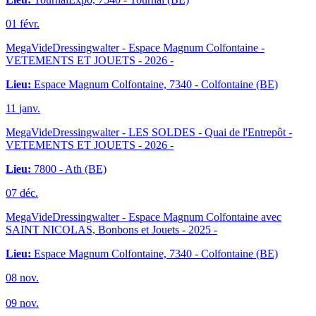
01
févr.
MegaVideDressingwalter - Espace Magnum Colfontaine -
VETEMENTS ET JOUETS
- 2026 -
Lieu:
Espace Magnum Colfontaine, 7340 - Colfontaine (BE)
11
janv.
MegaVideDressingwalter - LES SOLDES - Quai de l'Entrepôt -
VETEMENTS ET JOUETS
- 2026 -
Lieu:
7800 - Ath (BE)
07
déc.
MegaVideDressingwalter - Espace Magnum Colfontaine avec
SAINT NICOLAS, Bonbons et Jouets
- 2025 -
Lieu:
Espace Magnum Colfontaine, 7340 - Colfontaine (BE)
08
nov.
09
nov.