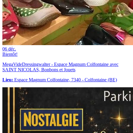
06
déc.
Bientôt!
MegaVideDressingwalter - Espace Magnum Colfontaine avec
SAINT NICOLAS, Bonbons et Jouets
Lieu:
Espace Magnum Colfontaine, 7340 - Colfontaine (BE)