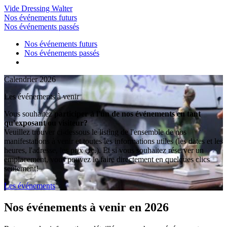
Vide Dressing Walter
Nos événements futurs
Nos événements passés
Nos événements futurs
Nos événements passés
Calendrier 2026
Les événements à venir
Vous souhaitez
participer à l'un de nos événements en tant
qu'exposant ou visiteur?
Veuillez trouver ci-dessous le listing de l'ensemble de nos
manifestations à venir et toutes les informations utiles (les dates et les
heures, l'adresse, les prix etc.). Et si vous souhaitez réserver un
emplacement, vous pouvez le faire directement en quelques clics
seulement!
Les événements
Nos événements
à venir en 2026