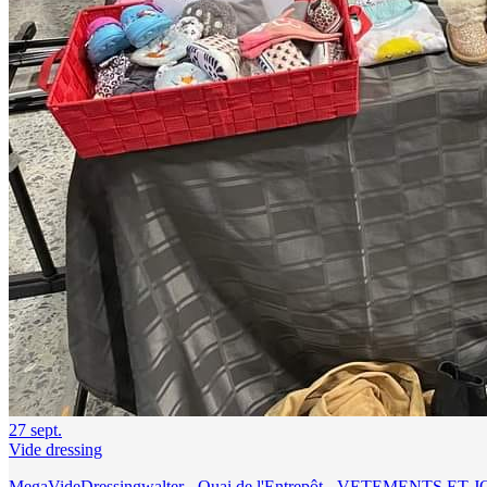
27
sept.
Vide dressing
MegaVideDressingwalter - Quai de l'Entrepôt - VETEMENTS ET