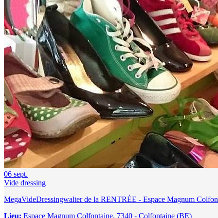
06
sept.
Vide dressing
MegaVideDressingwalter de la RENTRÉE - Espace Magnum Col
Lieu:
Espace Magnum Colfontaine, 7340 - Colfontaine (BE)