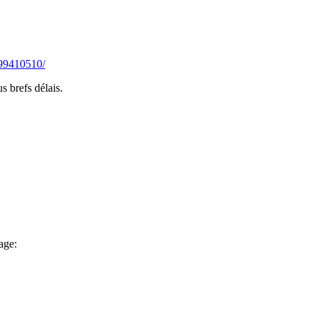
99410510/
s brefs délais.
age: