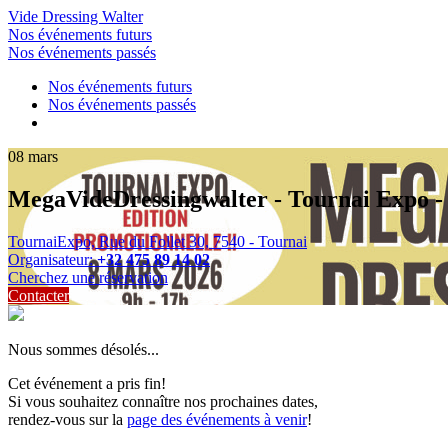
Vide Dressing Walter
Nos événements futurs
Nos événements passés
Nos événements futurs
Nos événements passés
08
mars
MegaVideDressingwalter - Tournai Ex
TournaiExpo, Rue du Follet 30, 7540 - Tournai
Organisateur:
+32 475 89 14 02
Cherchez une réservation
Contacter
Nous sommes désolés...
Cet événement a pris fin!
Si vous souhaitez connaître nos prochaines dates,
rendez-vous sur la
page des événements à venir
!